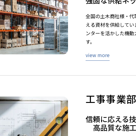
強固な供給ネ
全国の土木商社様・代
える資材を供給してい
ンターを活かした機動
す。
view more
工事事業
信頼に応える
高品質な施工