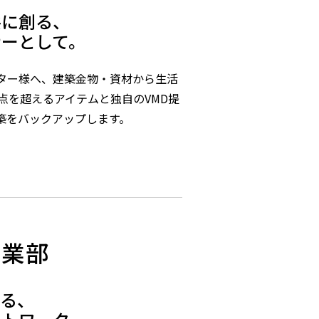
共に創る、
ナーとして。
ター様へ、建築金物・資材から生活
00点を超えるアイテムと独自のVMD提
築をバックアップします。
事業部
える、